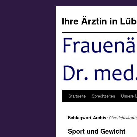
Zum
Inhalt
Ihre Ärztin in Lü
springen
Startseite
Sprechzeiten
Unsere M
Gewichtskontr
Schlagwort-Archiv:
Sport und Gewicht