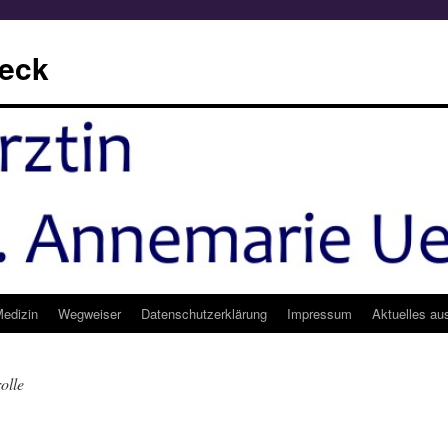
beck
edizin
Wegweiser
Datenschutzerklärung
Impressum
Aktuelles au
olle