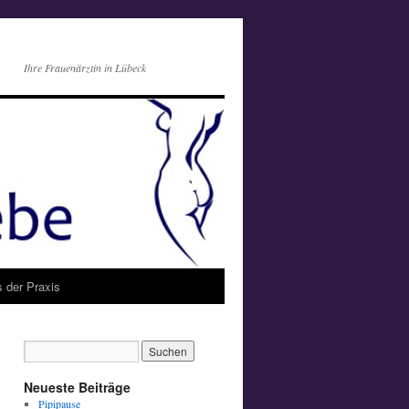
Ihre Frauenärztin in Lübeck
s der Praxis
Neueste Beiträge
Pipipause