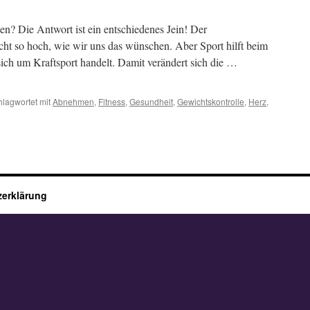
en? Die Antwort ist ein entschiedenes Jein! Der
cht so hoch, wie wir uns das wünschen. Aber Sport hilft beim
ch um Kraftsport handelt. Damit verändert sich die …
hlagwortet mit
Abnehmen
,
Fitness
,
Gesundheit
,
Gewichtskontrolle
,
Herz
,
ür
port
und
Gewicht
erklärung