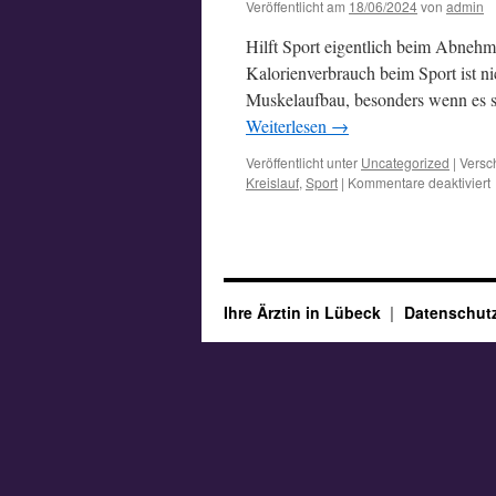
Veröffentlicht am
18/06/2024
von
admin
Hilft Sport eigentlich beim Abnehm
Kalorienverbrauch beim Sport ist ni
Muskelaufbau, besonders wenn es si
Weiterlesen
→
Veröffentlicht unter
Uncategorized
|
Versc
f
Kreislauf
,
Sport
|
Kommentare deaktiviert
S
Ihre Ärztin in Lübeck
Datenschutz