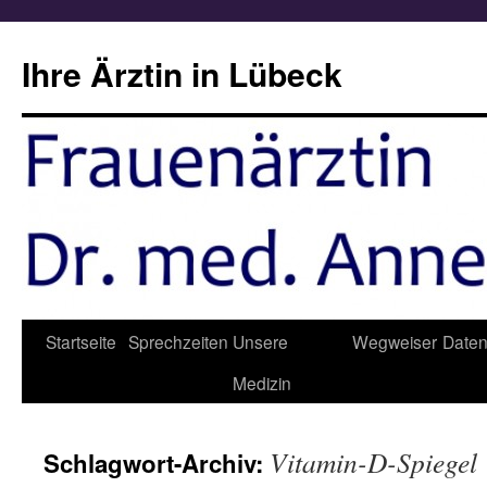
Zum
Inhalt
Ihre Ärztin in Lübeck
springen
Startseite
Sprechzeiten
Unsere
Wegweiser
Daten
Medizin
Vitamin-D-Spiegel
Schlagwort-Archiv: